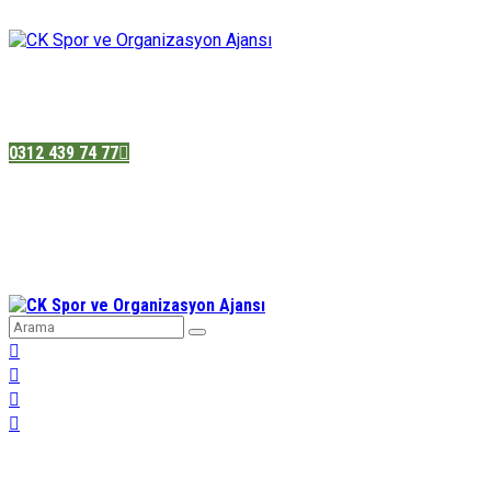
Pazatesi - Cumartesi :
08:00 - 19:00
Adres:
Sukarno cd.No 33 Hilal mah. Çankaya ,Ankara
0312 439 74 77