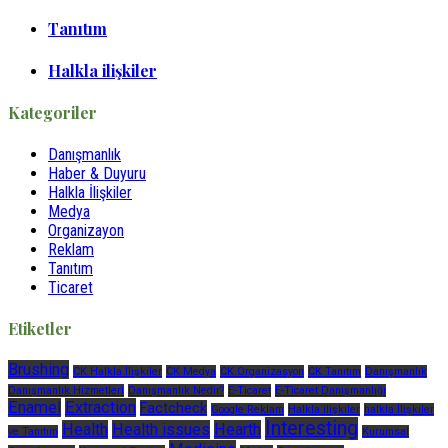
Tanıtım
Halkla ilişkiler
Kategoriler
Danışmanlık
Haber & Duyuru
Halkla İlişkiler
Medya
Organizayon
Reklam
Tanıtım
Ticaret
Etiketler
Brushing
CK Halkla İlişkiler
CK Medya
CK Organizasyon
CK Tanıtım
Danışmanlık
Danışmanlık Hizmetleri
Danışmanlık Nedir?
E-Ticaret
E-Ticaret Danışmanlığı
Enamel
Extraction
Factcheck
Google Reklam
Halkla ilişkiler
halkla İlişkiler
Interesting
Health
Health issues
Hearth
ve Tanıtım
Kurumsal