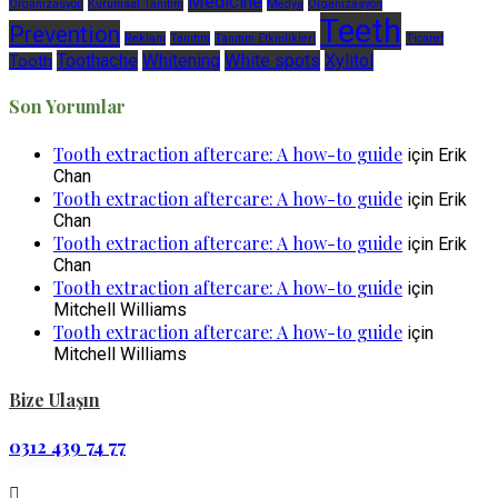
Medicine
Organizasyon
Kurumsal Tanıtım
Medya
Organizasyon
Teeth
Prevention
Reklam
Tanıtım
Tanıtım Etkinlikleri
Ticaret
Toothache
Whitening
White spots
Xylitol
Tooth
Son Yorumlar
Tooth extraction aftercare: A how-to guide
için
Erik
Chan
Tooth extraction aftercare: A how-to guide
için
Erik
Chan
Tooth extraction aftercare: A how-to guide
için
Erik
Chan
Tooth extraction aftercare: A how-to guide
için
Mitchell Williams
Tooth extraction aftercare: A how-to guide
için
Mitchell Williams
Bize Ulaşın
0312 439 74 77