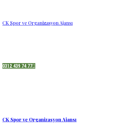
CK Spor ve Organizasyon Ajansı
Pazatesi - Cumartesi :
08:00 - 19:00
Adres:
Sukarno cd.No 33 Hilal mah. Çankaya ,Ankara
0312 439 74 77
CK Spor ve Organizasyon Ajansı