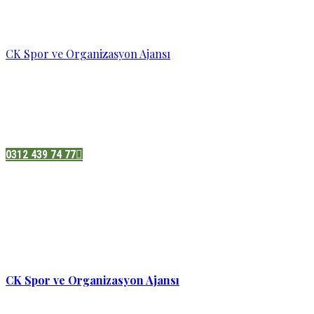
CK Spor ve Organizasyon Ajansı
Pazatesi - Cumartesi :
08:00 - 19:00
Adres:
Sukarno cd.No 33 Hilal mah. Çankaya ,Ankara
0312 439 74 77
CK Spor ve Organizasyon Ajansı