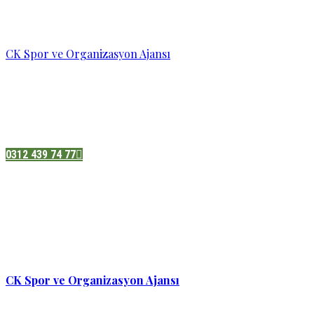
CK Spor ve Organizasyon Ajansı
Pazatesi - Cumartesi :
08:00 - 19:00
Adres:
Sukarno cd.No 33 Hilal mah. Çankaya ,Ankara
0312 439 74 77
CK Spor ve Organizasyon Ajansı