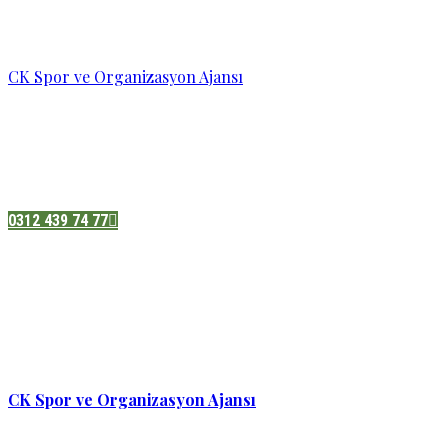
CK Spor ve Organizasyon Ajansı
Pazatesi - Cumartesi :
08:00 - 19:00
Adres:
Sukarno cd.No 33 Hilal mah. Çankaya ,Ankara
0312 439 74 77
CK Spor ve Organizasyon Ajansı