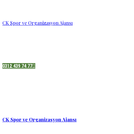
CK Spor ve Organizasyon Ajansı
Pazatesi - Cumartesi :
08:00 - 19:00
Adres:
Sukarno cd.No 33 Hilal mah. Çankaya ,Ankara
0312 439 74 77
CK Spor ve Organizasyon Ajansı