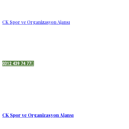
CK Spor ve Organizasyon Ajansı
Pazatesi - Cumartesi :
08:00 - 19:00
Adres:
Sukarno cd.No 33 Hilal mah. Çankaya ,Ankara
0312 439 74 77
CK Spor ve Organizasyon Ajansı