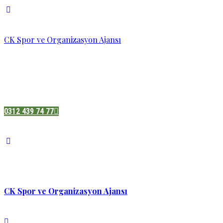
CK Spor ve Organizasyon Ajansı
Pazatesi - Cumartesi :
08:00 - 19:00
Adres:
Sukarno cd.No 33 Hilal mah. Çankaya ,Ankara
0312 439 74 77
CK Spor ve Organizasyon Ajansı