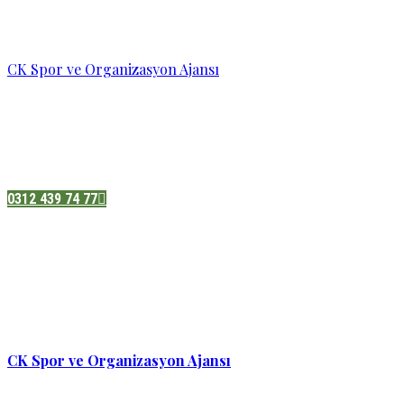
CK Spor ve Organizasyon Ajansı
Pazatesi - Cumartesi :
08:00 - 19:00
Adres:
Sukarno cd.No 33 Hilal mah. Çankaya ,Ankara
0312 439 74 77
CK Spor ve Organizasyon Ajansı