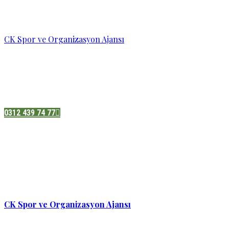
CK Spor ve Organizasyon Ajansı
Pazatesi - Cumartesi :
08:00 - 19:00
Adres:
Sukarno cd.No 33 Hilal mah. Çankaya ,Ankara
0312 439 74 77
CK Spor ve Organizasyon Ajansı