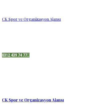
CK Spor ve Organizasyon Ajansı
Pazatesi - Cumartesi :
08:00 - 19:00
Adres:
Sukarno cd.No 33 Hilal mah. Çankaya ,Ankara
0312 439 74 77
CK Spor ve Organizasyon Ajansı