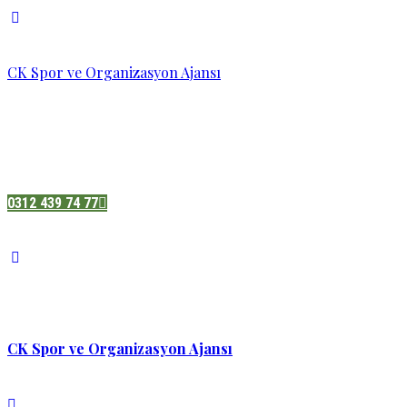
CK Spor ve Organizasyon Ajansı
Pazatesi - Cumartesi :
08:00 - 19:00
Adres:
Sukarno cd.No 33 Hilal mah. Çankaya ,Ankara
0312 439 74 77
CK Spor ve Organizasyon Ajansı