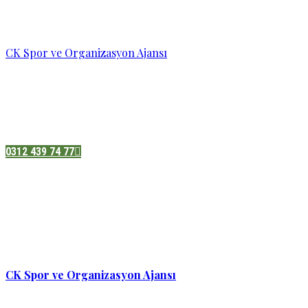
CK Spor ve Organizasyon Ajansı
Pazatesi - Cumartesi :
08:00 - 19:00
Adres:
Sukarno cd.No 33 Hilal mah. Çankaya ,Ankara
0312 439 74 77
CK Spor ve Organizasyon Ajansı