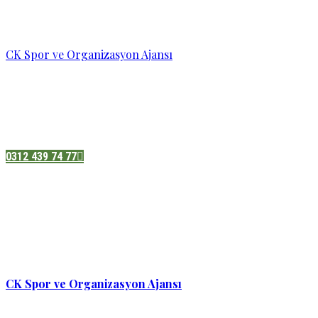
CK Spor ve Organizasyon Ajansı
Pazatesi - Cumartesi :
08:00 - 19:00
Adres:
Sukarno cd.No 33 Hilal mah. Çankaya ,Ankara
0312 439 74 77
CK Spor ve Organizasyon Ajansı