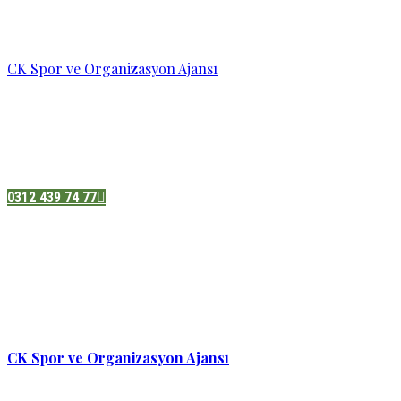
CK Spor ve Organizasyon Ajansı
Pazatesi - Cumartesi :
08:00 - 19:00
Adres:
Sukarno cd.No 33 Hilal mah. Çankaya ,Ankara
0312 439 74 77
CK Spor ve Organizasyon Ajansı