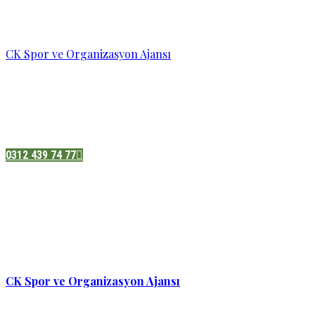
CK Spor ve Organizasyon Ajansı
Pazatesi - Cumartesi :
08:00 - 19:00
Adres:
Sukarno cd.No 33 Hilal mah. Çankaya ,Ankara
0312 439 74 77
CK Spor ve Organizasyon Ajansı