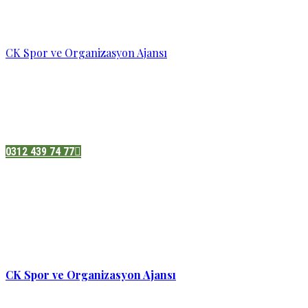
CK Spor ve Organizasyon Ajansı
Pazatesi - Cumartesi :
08:00 - 19:00
Adres:
Sukarno cd.No 33 Hilal mah. Çankaya ,Ankara
0312 439 74 77
CK Spor ve Organizasyon Ajansı