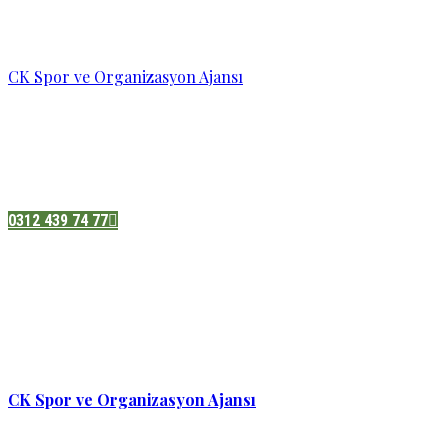
CK Spor ve Organizasyon Ajansı
Pazatesi - Cumartesi :
08:00 - 19:00
Adres:
Sukarno cd.No 33 Hilal mah. Çankaya ,Ankara
0312 439 74 77
CK Spor ve Organizasyon Ajansı