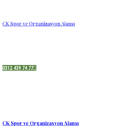
CK Spor ve Organizasyon Ajansı
Pazatesi - Cumartesi :
08:00 - 19:00
Adres:
Sukarno cd.No 33 Hilal mah. Çankaya ,Ankara
0312 439 74 77
CK Spor ve Organizasyon Ajansı