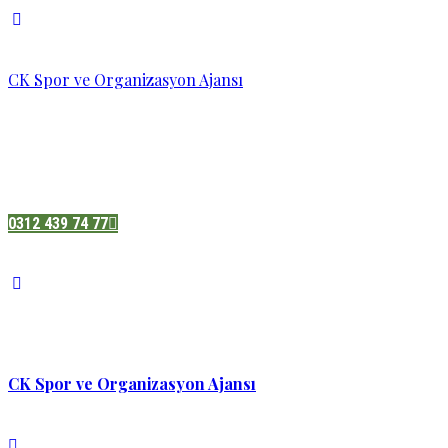
CK Spor ve Organizasyon Ajansı
Pazatesi - Cumartesi :
08:00 - 19:00
Adres:
Sukarno cd.No 33 Hilal mah. Çankaya ,Ankara
0312 439 74 77
CK Spor ve Organizasyon Ajansı