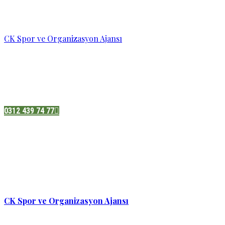
CK Spor ve Organizasyon Ajansı
Pazatesi - Cumartesi :
08:00 - 19:00
Adres:
Sukarno cd.No 33 Hilal mah. Çankaya ,Ankara
0312 439 74 77
CK Spor ve Organizasyon Ajansı