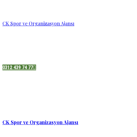
CK Spor ve Organizasyon Ajansı
Pazatesi - Cumartesi :
08:00 - 19:00
Adres:
Sukarno cd.No 33 Hilal mah. Çankaya ,Ankara
0312 439 74 77
CK Spor ve Organizasyon Ajansı