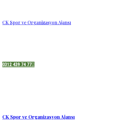
CK Spor ve Organizasyon Ajansı
Pazatesi - Cumartesi :
08:00 - 19:00
Adres:
Sukarno cd.No 33 Hilal mah. Çankaya ,Ankara
0312 439 74 77
CK Spor ve Organizasyon Ajansı