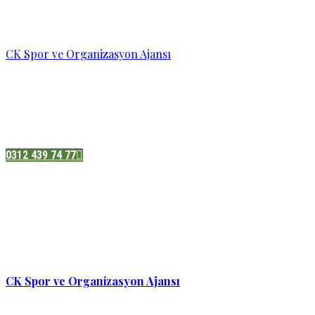
CK Spor ve Organizasyon Ajansı
Pazatesi - Cumartesi :
08:00 - 19:00
Adres:
Sukarno cd.No 33 Hilal mah. Çankaya ,Ankara
0312 439 74 77
CK Spor ve Organizasyon Ajansı