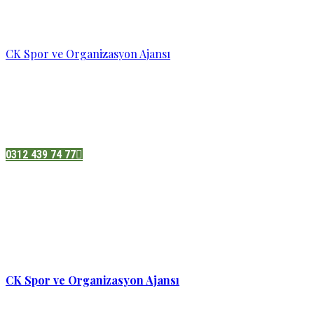
CK Spor ve Organizasyon Ajansı
Pazatesi - Cumartesi :
08:00 - 19:00
Adres:
Sukarno cd.No 33 Hilal mah. Çankaya ,Ankara
0312 439 74 77
CK Spor ve Organizasyon Ajansı