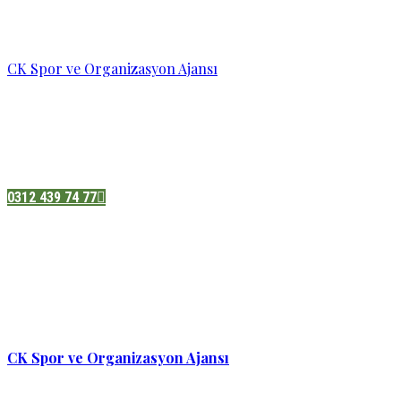
CK Spor ve Organizasyon Ajansı
Pazatesi - Cumartesi :
08:00 - 19:00
Adres:
Sukarno cd.No 33 Hilal mah. Çankaya ,Ankara
0312 439 74 77
CK Spor ve Organizasyon Ajansı