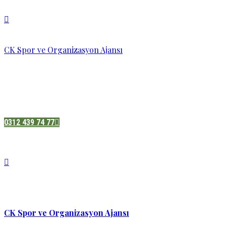
CK Spor ve Organizasyon Ajansı
Pazatesi - Cumartesi :
08:00 - 19:00
Adres:
Sukarno cd.No 33 Hilal mah. Çankaya ,Ankara
0312 439 74 77
CK Spor ve Organizasyon Ajansı