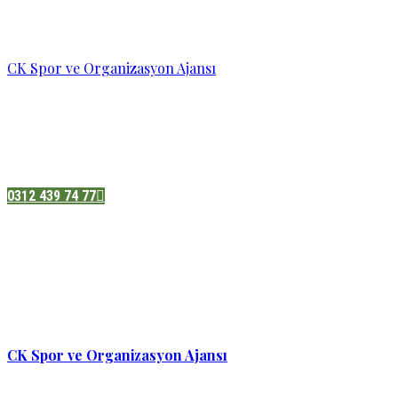
CK Spor ve Organizasyon Ajansı
Pazatesi - Cumartesi :
08:00 - 19:00
Adres:
Sukarno cd.No 33 Hilal mah. Çankaya ,Ankara
0312 439 74 77
CK Spor ve Organizasyon Ajansı