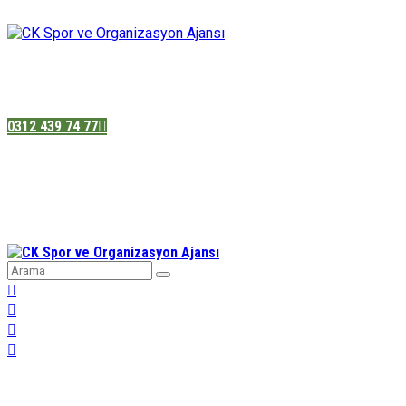
Pazatesi - Cumartesi :
08:00 - 19:00
Adres:
Sukarno cd.No 33 Hilal mah. Çankaya ,Ankara
0312 439 74 77