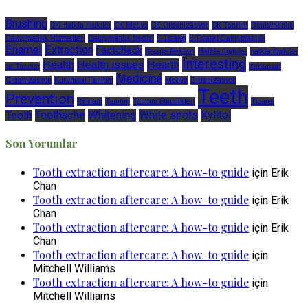
Brushing
CK Halkla İlişkiler
CK Medya
CK Organizasyon
CK Tanıtım
Danışmanlık
Danışmanlık Hizmetleri
Danışmanlık Nedir?
E-Ticaret
E-Ticaret Danışmanlığı
Enamel
Extraction
Factcheck
Google Reklam
Halkla ilişkiler
halkla İlişkiler
Interesting
Health
Health issues
Hearth
ve Tanıtım
Kurumsal
Medicine
Organizasyon
Kurumsal Tanıtım
Medya
Organizasyon
Teeth
Prevention
Reklam
Tanıtım
Tanıtım Etkinlikleri
Ticaret
Toothache
Whitening
White spots
Xylitol
Tooth
Son Yorumlar
Tooth extraction aftercare: A how-to guide
için
Erik
Chan
Tooth extraction aftercare: A how-to guide
için
Erik
Chan
Tooth extraction aftercare: A how-to guide
için
Erik
Chan
Tooth extraction aftercare: A how-to guide
için
Mitchell Williams
Tooth extraction aftercare: A how-to guide
için
Mitchell Williams